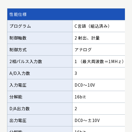
性能仕様
プログラム
C言語（組込済み）
制御軸数
2 射出、計量
制御方式
アナログ
2相パルス入力数
1 （最大周波数＝1MHｚ）
A/D入力数
3
入力電圧
DC0～10V
分解能
16bit
D/A出力数
2
出力電圧
DC0～±10V