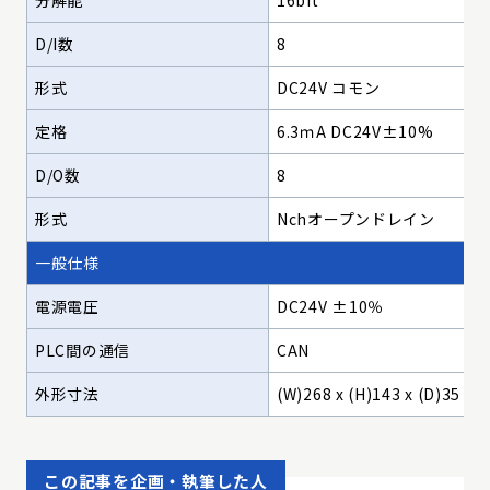
分解能
16bit
D/I数
8
形式
DC24V コモン
定格
6.3ｍA DC24V±10%
D/O数
8
形式
Nchオープンドレイン
一般仕様
電源電圧
DC24V ±10％
PLC間の通信
CAN
外形寸法
(W)268 x (H)143 x (D)35 m
この記事を企画・執筆した人