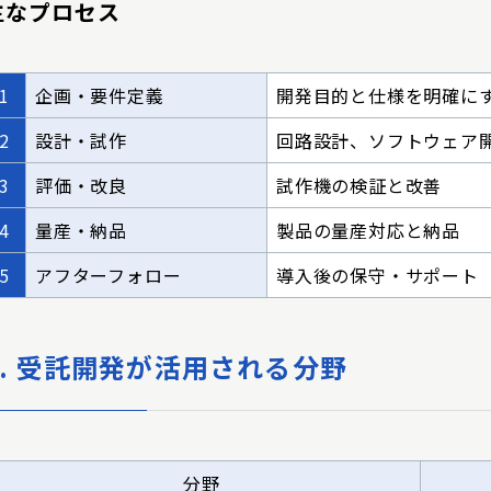
主なプロセス
1
企画・要件定義
開発目的と仕様を明確に
2
設計・試作
回路設計、ソフトウェア
3
評価・改良
試作機の検証と改善
4
量産・納品
製品の量産対応と納品
5
アフターフォロー
導入後の保守・サポート
4. 受託開発が活用される分野
分野