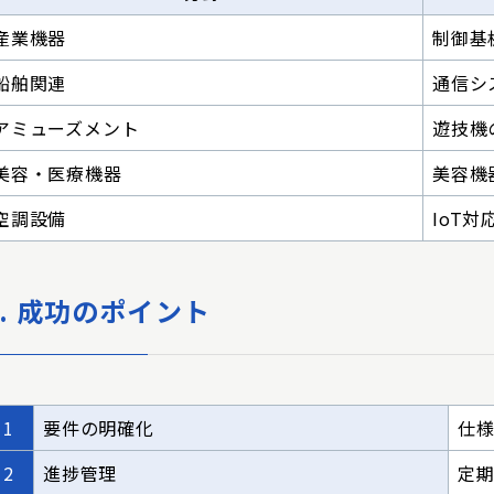
産業機器
制御基
船舶関連
通信シ
アミューズメント
遊技機
美容・医療機器
美容機
空調設備
IoT
5. 成功のポイント
1
要件の明確化
仕
2
進捗管理
定