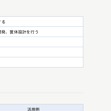
する
開発、筐体設計を行う
活用例